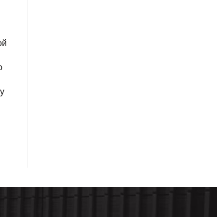
ой
о
 у