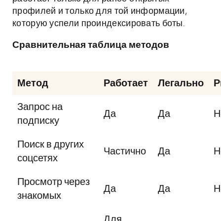
профилей и только для той информации,
которую успели проиндексировать боты.
Сравнительная таблица методов
Метод
Работает
Легально
Р
Запрос на
Да
Да
Н
подписку
Поиск в других
Частично
Да
Н
соцсетях
Просмотр через
Да
Да
Н
знакомых
Для