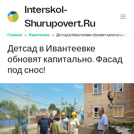
Interskol-
Shurupovert.ru
Главная
Ивантеевка
Детсад в Ивантеевке обновят капитально. Фас
Детсад в Ивантеевке
обновят капитально. Фасад
под снос!